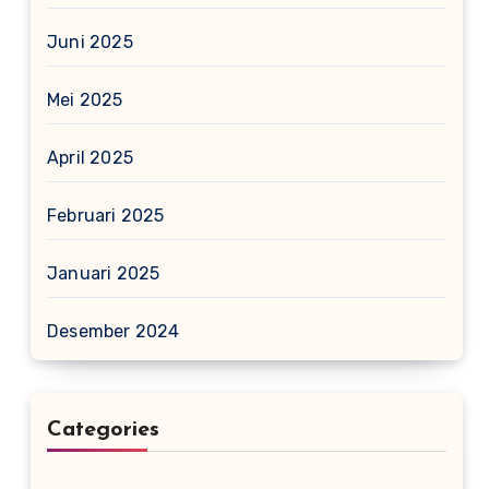
Juni 2025
Mei 2025
April 2025
Februari 2025
Januari 2025
Desember 2024
Categories