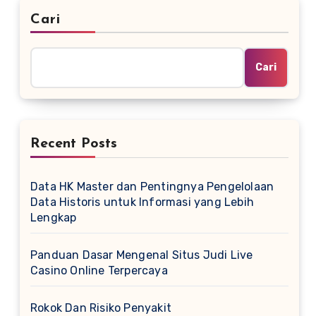
Cari
Cari
Recent Posts
Data HK Master dan Pentingnya Pengelolaan
Data Historis untuk Informasi yang Lebih
Lengkap
Panduan Dasar Mengenal Situs Judi Live
Casino Online Terpercaya
Rokok Dan Risiko Penyakit