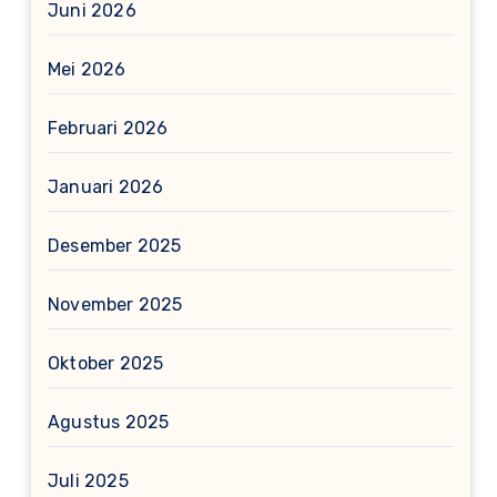
Juni 2026
Mei 2026
Februari 2026
Januari 2026
Desember 2025
November 2025
Oktober 2025
Agustus 2025
Juli 2025