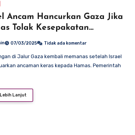
el Ancam Hancurkan Gaza Jika
as Tolak Kesepakatan
atan Senjata
in
07/03/2025
Tidak ada komentar
uarkan ancaman keras kepada Hamas. Pemerintah
Lebih Lanjut