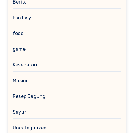
Berita
Fantasy
food
game
Kesehatan
Musim
Resep Jagung
Sayur
Uncategorized