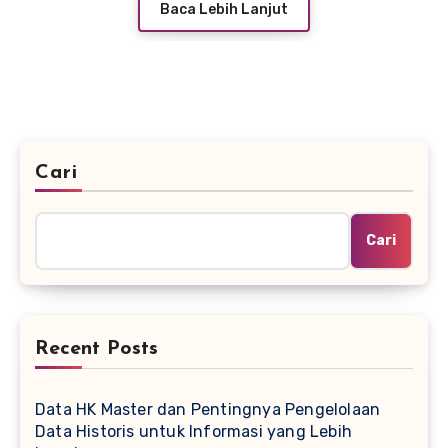
Baca Lebih Lanjut
Cari
Cari
Recent Posts
Data HK Master dan Pentingnya Pengelolaan
Data Historis untuk Informasi yang Lebih