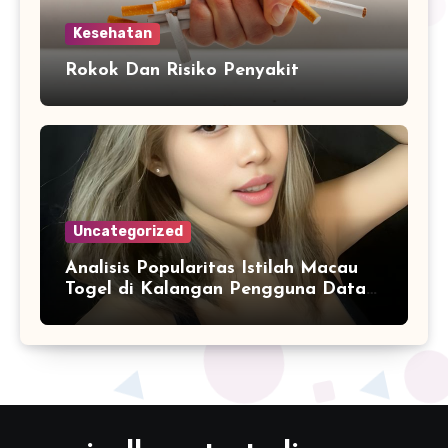
Kesehatan
Rokok Dan Risiko Penyakit
Uncategorized
Analisis Popularitas Istilah Macau
Togel di Kalangan Pengguna Data
Angka