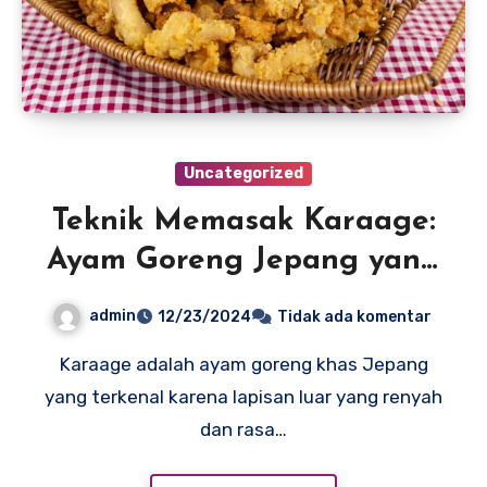
Uncategorized
Teknik Memasak Karaage:
Ayam Goreng Jepang yang
Renyah dan Empuk
admin
12/23/2024
Tidak ada komentar
Karaage adalah ayam goreng khas Jepang
yang terkenal karena lapisan luar yang renyah
dan rasa…