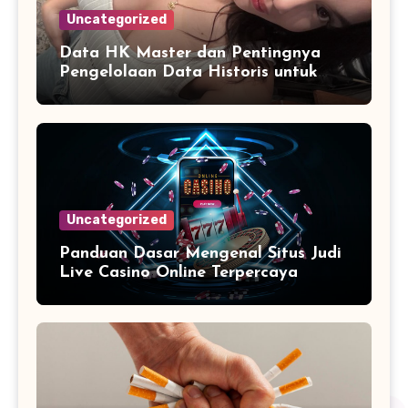
Uncategorized
Data HK Master dan Pentingnya
Pengelolaan Data Historis untuk
Informasi yang Lebih Lengkap
Uncategorized
Panduan Dasar Mengenal Situs Judi
Live Casino Online Terpercaya