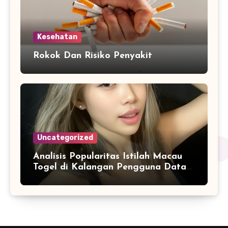
Kesehatan
Rokok Dan Risiko Penyakit
Uncategorized
Analisis Popularitas Istilah Macau
Togel di Kalangan Pengguna Data
Angka