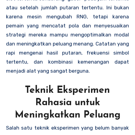
atau setelah jumlah putaran tertentu. Ini bukan
karena mesin mengubah RNG, tetapi karena
pemain yang mencatat pola dan menyesuaikan
strategi mereka mampu mengoptimalkan modal
dan meningkatkan peluang menang. Catatan yang
rapi mengenai hasil putaran, frekuensi simbol
tertentu, dan kombinasi kemenangan dapat
menjadi alat yang sangat berguna.
Teknik Eksperimen
Rahasia untuk
Meningkatkan Peluang
Salah satu teknik eksperimen yang belum banyak