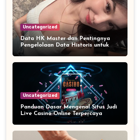
Uncategorized
Data HK Master dan Pentingnya
Pengelolaan Data Historis untuk
Informasi yang Lebih Lengkap
Uncategorized
Panduan Dasar Mengenal Situs Judi
Live Casino Online Terpercaya