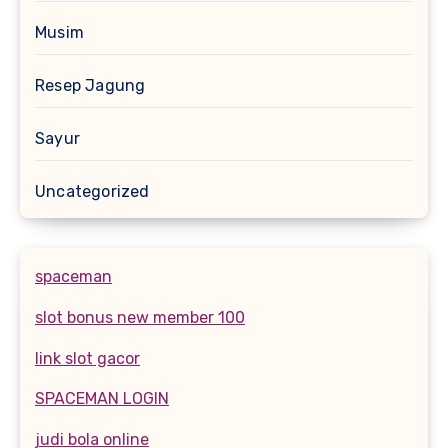
Musim
Resep Jagung
Sayur
Uncategorized
spaceman
slot bonus new member 100
link slot gacor
SPACEMAN LOGIN
judi bola online