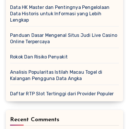
Data HK Master dan Pentingnya Pengelolaan
Data Historis untuk Informasi yang Lebih
Lengkap
Panduan Dasar Mengenal Situs Judi Live Casino
Online Terpercaya
Rokok Dan Risiko Penyakit
Analisis Popularitas Istilah Macau Togel di
Kalangan Pengguna Data Angka
Daftar RTP Slot Tertinggi dari Provider Populer
Recent Comments