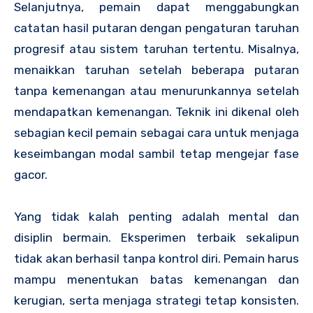
Selanjutnya, pemain dapat menggabungkan
catatan hasil putaran dengan pengaturan taruhan
progresif atau sistem taruhan tertentu. Misalnya,
menaikkan taruhan setelah beberapa putaran
tanpa kemenangan atau menurunkannya setelah
mendapatkan kemenangan. Teknik ini dikenal oleh
sebagian kecil pemain sebagai cara untuk menjaga
keseimbangan modal sambil tetap mengejar fase
gacor.
Yang tidak kalah penting adalah mental dan
disiplin bermain. Eksperimen terbaik sekalipun
tidak akan berhasil tanpa kontrol diri. Pemain harus
mampu menentukan batas kemenangan dan
kerugian, serta menjaga strategi tetap konsisten.