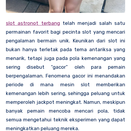
slot astronot terbang
telah menjadi salah satu
permainan favorit bagi pecinta slot yang mencari
pengalaman bermain unik. Keunikan dari slot ini
bukan hanya terletak pada tema antariksa yang
menarik, tetapi juga pada pola kemenangan yang
sering disebut “gacor” oleh para pemain
berpengalaman. Fenomena gacor ini menandakan
periode di mana mesin slot memberikan
kemenangan lebih sering, sehingga peluang untuk
memperoleh jackpot meningkat. Namun, meskipun
banyak pemain mencoba mencari pola, tidak
semua mengetahui teknik eksperimen yang dapat
meningkatkan peluang mereka.