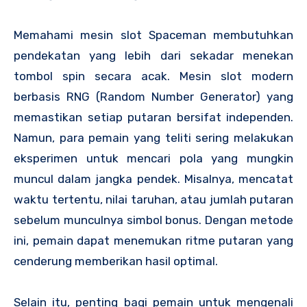
Memahami mesin slot Spaceman membutuhkan
pendekatan yang lebih dari sekadar menekan
tombol spin secara acak. Mesin slot modern
berbasis RNG (Random Number Generator) yang
memastikan setiap putaran bersifat independen.
Namun, para pemain yang teliti sering melakukan
eksperimen untuk mencari pola yang mungkin
muncul dalam jangka pendek. Misalnya, mencatat
waktu tertentu, nilai taruhan, atau jumlah putaran
sebelum munculnya simbol bonus. Dengan metode
ini, pemain dapat menemukan ritme putaran yang
cenderung memberikan hasil optimal.
Selain itu, penting bagi pemain untuk mengenali