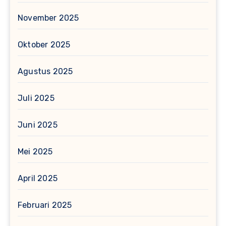
November 2025
Oktober 2025
Agustus 2025
Juli 2025
Juni 2025
Mei 2025
April 2025
Februari 2025