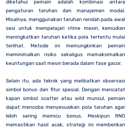
diketahui pemain adalah kombinasi antara
pengaturan taruhan dan manajemen modal.
Misalnya, menggunakan taruhan rendah pada awal
sesi untuk mempelajari ritme mesin, kemudian
meningkatkan taruhan ketika pola tertentu mulai
terlihat. Metode ini memungkinkan pemain
meminimalkan risiko sekaligus memaksimalkan
keuntungan saat mesin berada dalam fase gacor.
Selain itu, ada teknik yang melibatkan observasi
simbol bonus dan fitur spesial. Dengan mencatat
kapan simbol scatter atau wild muncul, pemain
dapat mencoba menyesuaikan pola taruhan agar
lebih sering memicu bonus. Meskipun RNG
memastikan hasil acak, strategi ini memberikan