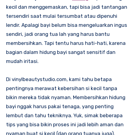
kecil dan menggemaskan, tapi bisa jadi tantangan
tersendiri saat mulai tersumbat atau dipenuhi
lendir. Apalagi bayi belum bisa mengeluarkan ingus
sendiri, jadi orang tua lah yang harus bantu
membersihkan. Tapi tentu harus hati-hati, karena
bagian dalam hidung bayi sangat sensitif dan
mudah iritasi.
Di vinylbeautystudio.com, kami tahu betapa
pentingnya merawat kebersihan si kecil tanpa
bikin mereka tidak nyaman. Membersihkan hidung
bayi nggak harus pakai tenaga, yang penting
lembut dan tahu tekniknya. Yuk, simak beberapa
tips yang bisa bikin proses ini jadi lebih aman dan
nyaman buat si kecil (dan orang tuanya juga).