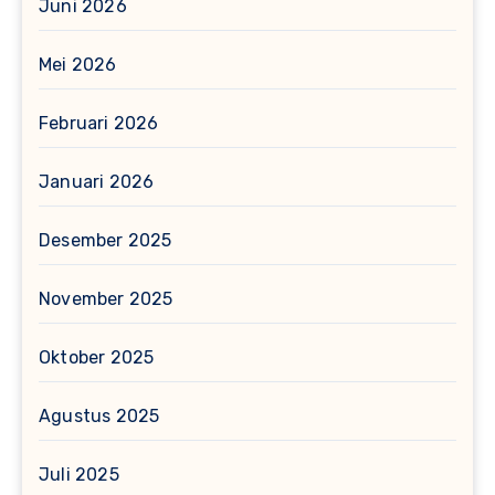
Juni 2026
Mei 2026
Februari 2026
Januari 2026
Desember 2025
November 2025
Oktober 2025
Agustus 2025
Juli 2025