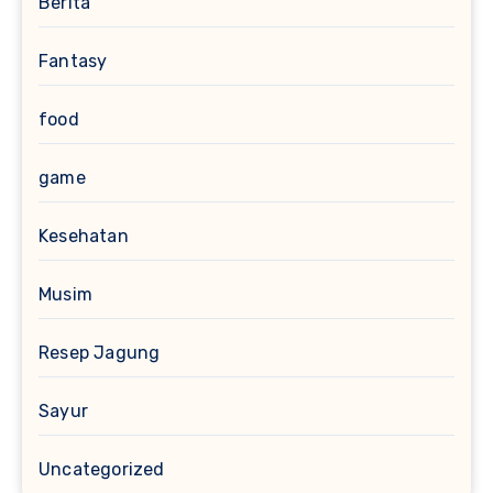
Berita
Fantasy
food
game
Kesehatan
Musim
Resep Jagung
Sayur
Uncategorized