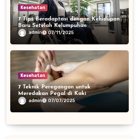
Kesehatan
7 Tips Beradaptasi dengan Kehidupan
Baru Setelah Kelumpuhan
admin
07/11/2025
Kesehatan
7 Teknik Peregangan untuk
Meredakan Pegal di Kaki
admin
07/07/2025