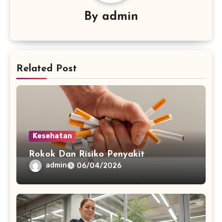
By
admin
Related Post
Kesehatan
Rokok Dan Risiko Penyakit
admin
06/04/2026